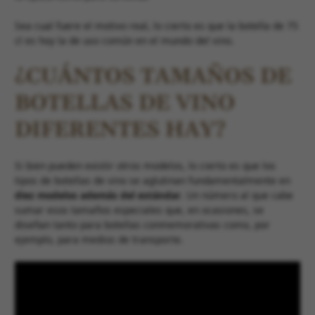
Sea cual fuere el motivo real, lo cierto es que la botella de 75
cl es hoy la de uso común en el mundo del vino.
¿CUÁNTOS TAMAÑOS DE
BOTELLAS DE VINO
DIFERENTES HAY?
Si bien pueden existir otros modelos, lo cierto es que los
tipos de botellas de vino se aglutinan fundamentalmente en
diez modelos además del estándar
. Un número al que cabe
sumar esos tamaños especiales que, en ocasiones, se
diseñan tanto para botellas conmemorativas como, por
ejemplo, para medios de transporte.