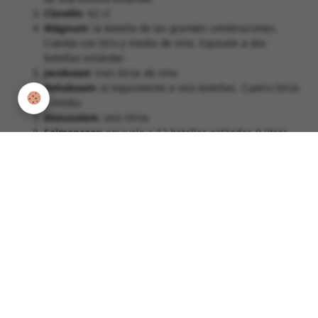
Clavelín
: 62 cl
Mágnum
: la botella de las grandes celebraciones.
Cuenta con litro y medio de vino. Equivale a dos
botellas estándar
Jeroboam
: tres litros de vino
Rehoboam
: el equivalente a seis botellas. Cuatro litros
y medio
Matusalem
: seis litros
Salmanazar
: equivale a 12 botellas estándar, 9 litros
Baltasar
: uno de los formatos más grandes. 12 litros
Nabucodonosor
: el más grande de todos, 15 litros
Entrada
Entrada siguiente
anterior
FACEBOOK
INSTAGRAM
TWITTER