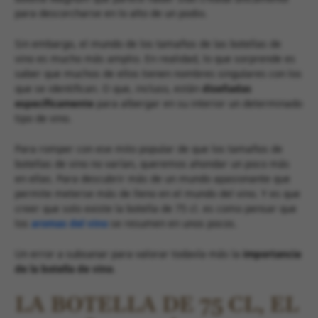
para descorcharse en lo alto de un podio.
Sin embargo, el mundo de los tamaños de las botellas de
vino es mucho más amplio. En realidad, lo que sorprende es
saber que muchos de ellos tienen nombres singulares con los
que se identifican. O que, incluso, están
diseñadas
específicamente
para albergar en su interior un determinado
tipo de vino.
Para romper con ese mito popular de que los tamaños de
botellas de vino no varían, queremos ahondar un poco más
en ellas. Para descubrir más de un mundo apasionante que
permite meterse más de lleno en el mundo del vino. Y es que
creer que solo existe la botella de 75 cl. es como pensar que
los
aromas del vino
se resumen en unos pocos.
Un error a subsanar para valorar todavía más la
importancia
de la botella de vino
.
LA BOTELLA DE 75 CL, EL