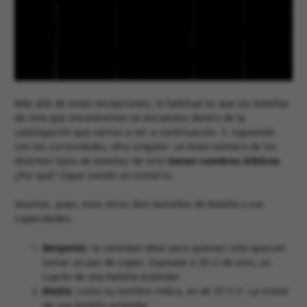
Más allá de estas excepciones, lo habitual es que las botellas
de vino que encontremos se encuentra dentro de la
catalogación que vamos a ver a continuación. Y, siguiendo
con las curiosidades, otra singular: un buen número de los
distintos tipos de botellas de vino
tienen nombres bíblicos
.
¿Por qué? Sigue siendo un misterio.
Veamos, pues, esos otros diez tamaños de botella y sus
capacidades:
Benjamín
: la cantidad ideal para quienes solo quieren
tomar un par de copas. Equivale a 20 cl de vino, un
cuarto de una botella estándar
Media
: como su nombre indica, es de 37.5 cl. La mitad
de una botella estándar