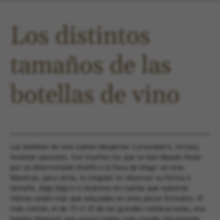
Navegación
de
Los distintos
entradas
tamaños de las
botellas de vino
/
/ Por
Las botellas de vino suelen despertar curiosidad e, incluso,
levantar pasiones. Son muchos los que se han dejado llevar
por un determinado diseño a la hora de elegir un vino.
Mientras, para otros, lo singular es observar su forma o
tamaño. Algo lógico si tenemos en cuenta que nuestras
retinas están más que educadas en unos pocos formatos. El
más común, el de 75 cl. El de las grandes celebraciones, esa
botella Magnum que parece haber sido creada únicamente