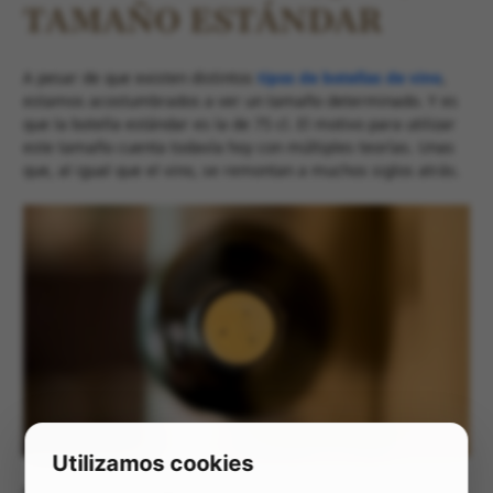
TAMAÑO ESTÁNDAR
A pesar de que existen distintos
tipos de botellas de vino
,
estamos acostumbrados a ver un tamaño determinado. Y es
que la botella estándar es la de 75 cl. El motivo para utilizar
este tamaño cuenta todavía hoy con múltiples teorías. Unas
que, al igual que el vino, se remontan a muchos siglos atrás.
Utilizamos cookies
Para algunos,
el origen de esta botella podría estar nada